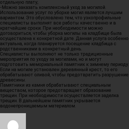
отдельную плату;
-Можно заказать комплексный уход за могилой.
Использование услуг по уборке могил является лучшим
вариантом. Это обусловлено тем, что узкопрофильные
специалисты выполнят все работы качественно и в
кратчайшие сроки. При необходимости можно
договориться, чтобы уборка могилы на кладбище была
осуществлена к конкретной дате. Данная услуга особенно
актуальна, когда планируется посещение кладбища с
родственниками в конкретный день.
Специалисты выполняют не только традиционные
мероприятия по уходу за могилами, но и могут
подготовить мемориальный памятник к зимнему периоду.
Если на могиле установлен деревянный крест, то его
обрабатывают оливой, чтобы предотвратить разрушение
древесины.
Памятники из камня обрабатывают специальным
веществом, которое предотвращает образование
трещин. При необходимости осуществляется заделка
трещин. В дальнейшем памятник укрывается
водонепроницаемым материалом.