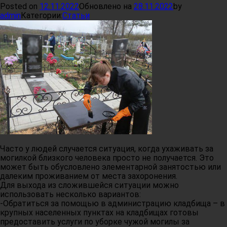
Posted on
12.11.2022
Обновлено на
28.11.2022
by
admin
Категории:
Статьи
Часто у людей случается ситуация, когда ухаживать за
могилкой близкого человека просто не получается. Это
может быть обусловлено элементарной занятостью или
далеким проживанием от места захоронения.
Для выхода из сложившейся ситуации можно
использовать несколько вариантов:
-Обратиться за помощью в администрацию кладбища – в
крупных населенных пунктах на кладбищах готовы
предоставить услуги по уборке чужой могилы за