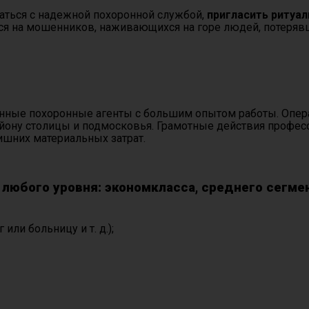
аться с надежной похоронной службой,
пригласить ритуал
ться на мошенников, наживающихся на горе людей, потеряв
нные похоронные агенты с большим опытом работы. Опера
ну столицы и подмосковья. Грамотные действия професси
ишних материальных затрат.
юбого уровня: экономкласса, среднего сегмен
или больницу и т. д.);