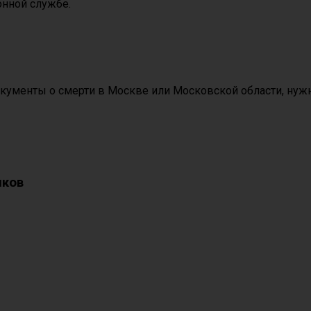
онной службе.
кументы о смерти в Москве или Московской области, нуж
иков