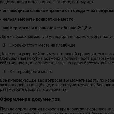
родственники отказываются от него, потому что:
- он находится слишком далеко от города — за предел
- нельзя выбрать конкретное место;
- размер могилы ограничен — обычно 2*1,8 м.
Люди с особыми заслугами перед отечеством могут получи
Сколько стоит место на кладбище
Даже если умерший не имел столичной прописки, его погр
Официальная покупка возможна только через Департамент 
собственность, а предоставляется по праву бессрочной аре
Как приобрести место
Все интересующие вас вопросы вы можете задать по номе
захоронение на кладбище, и как получить участок беспла
рассмотреть бесплатные варианты.
Оформление документов
Порядок организации похорон предполагает поэтапное вы
человека приходится получить немало важных бумаг. На 