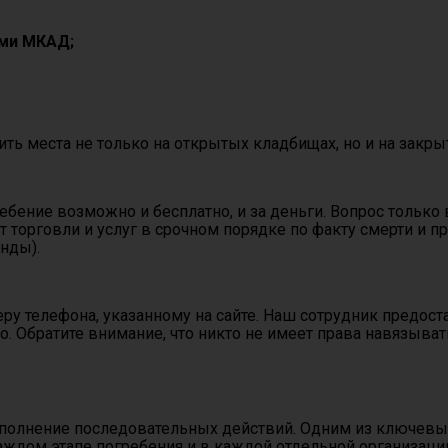
ами МКАД;
ть места не только на открытых кладбищах, но и на закры
ебение возможно и бесплатно, и за деньги. Вопрос только
торговли и услуг в срочном порядке по факту смерти и пр
нды).
ру телефона, указанному на сайте. Наш сотрудник предо
тно. Обратите внимание, что никто не имеет права навязы
полнение последовательных действий. Одним из ключевых 
каждом этапе погребения и в каждой отдельной организац