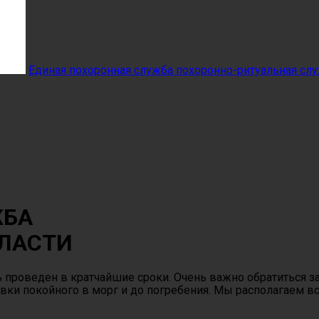
Единая похоронная служба
похоронно-ритуальная сл
ЖБА
БЛАСТИ
ь проведен в кратчайшие сроки. Очень важно обратиться
ровки покойного в морг и до погребения. Мы располагаем