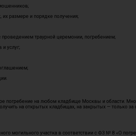
 мошенников;
, их размере и порядке получения;
с проведением траурной церемонии, погребением;
и услуг;
соглашением;
ии.
ое погребение на любом кладбище Москвы и области. Мног
олучить на открытых кладбищах, на закрытых — только за
го могильного участка в соответствии с ФЗ № 8 «О погре