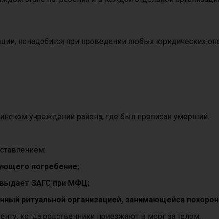
ации, понадобится при проведении любых юридических оп
цинском учреждении района, где был прописан умерший.
оставлением:
зующего погребение;
е выдает ЗАГС при МФЦ;
ыданный ритуальной организацией, занимающейся похорон
ту, когда родственники приезжают в морг за телом.