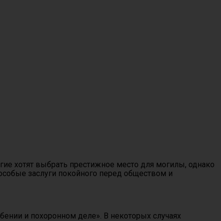
ие хотят выбрать престижное место для могилы, однако
 особые заслуги покойного перед обществом и
бении и похоронном деле». В некоторых случаях