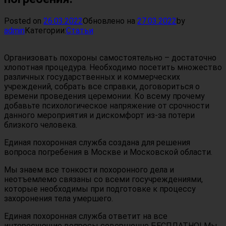
Posted on
26.03.2022
Обновлено на
27.03.2022
by
admin
Категории:
Статьи
Организовать похороны самостоятельно – достаточно
хлопотная процедура. Необходимо посетить множество
различных государственных и коммерческих
учреждений, собрать все справки, договориться о
времени проведения церемонии. Ко всему прочему
добавьте психологическое напряжение от срочности
данного мероприятия и дискомфорт из-за потери
близкого человека.
Единая похоронная служба создана для решения
вопроса погребения в Москве и Московской области.
Мы знаем все тонкости похоронного дела и
неотъемлемо связаны со всеми госучреждениями,
которые необходимы при подготовке к процессу
захоронения тела умершего.
Единая похоронная служба ответит на все
интересующие вопросы совершенно БЕСПЛАТНО! Мы