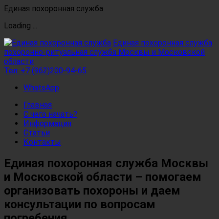
Единая похоронная служба
Loading ...
Перейти
Единая похоронная служба
к
похоронно-ритуальная служба Москвы и Московской
содержимому
области
Тел:
+7 (962)200-94-65
WhatsApp
Главная
С чего начать?
Информация
Статьи
Контакты
Единая похоронная служба Москвы
и Московской области – помогаем
организовать похороны и даем
консультации по вопросам
погребения.